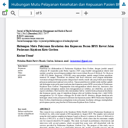
Hubungan Mutu Pelayanan Kesehatan dan Kepuasan Pasien BPJS Rawat Jalan Puskesmas Kejaksan Kota Cirebon