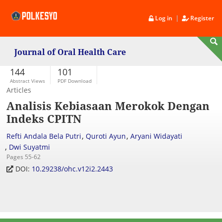
|
Log in
Register
Journal of Oral Health Care
144
101
Abstract Views
PDF Download
Articles
Analisis Kebiasaan Merokok Dengan
Indeks CPITN
,
,
Refti Andala Bela Putri
Quroti Ayun
Aryani Widayati
,
Dwi Suyatmi
Pages 55-62
DOI:
10.29238/ohc.v12i2.2443